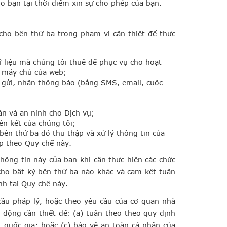
 bạn tại thời điểm xin sự cho phép của bạn.
 cho bên thứ ba trong phạm vi cần thiết để thực
dữ liệu mà chúng tôi thuê để phục vụ cho hoạt
ữ máy chủ của web;
ệc gửi, nhận thông báo (bằng SMS, email, cuộc
àn và an ninh cho Dịch vụ;
ên kết của chúng tôi;
 bên thứ ba đó thu thập và xử lý thông tin của
p theo Quy chế này.
hông tin này của bạn khi cần thực hiện các chức
cho bất kỳ bên thứ ba nào khác và cam kết tuân
h tại Quy chế này.
 cầu pháp lý, hoặc theo yêu cầu của cơ quan nhà
 động cần thiết để: (a) tuân theo theo quy định
 quốc gia; hoặc (c) bảo vệ an toàn cá nhân của