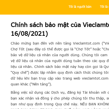
Tôi là người bán
Tôi l
Trung tâm trợ giúp
Tôi là người bán
Chính sách bảo mật của Vieclamt
16/08/2021)
Chào mừng bạn đến với nền tảng Vieclamtot.com (“Vi
Chợ Tốt (sau đây có thể được gọi là “Chợ Tốt” hoặc “Ch
bảo vệ dữ liệu cá nhân của người dùng. Chúng tôi cam 
vệ dữ liệu cá nhân của người dùng tuân theo các quy 
liệu cá nhân. Chính sách bảo mật này hay còn gọi là Qu
“Quy chế”) được lập nhằm quy định cách thức chúng tôi t
dữ liệu khi bạn truy cập vào trang web vieclamtot.com
quan khác (“Nền tảng”).
Bằng việc sử dụng các Dịch vụ, đăng ký Tài khoản với 
bạn xác nhận và đồng ý cho phép chúng tôi thu thập, sử
bạn như quy định trong Quy chế này. NẾU BẠN KH