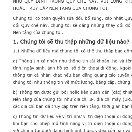
NHƯ QUY ĐỊNH TRONG QUY CHẾ NÀY, VUI LÒNG KH
HOẶC TRUY CẬP NỀN TẢNG CỦA CHÚNG TÔI.
Chúng tôi có toàn quyền sửa đổi, bổ sung, cập nhật Quy
đổi Quy chế này, chúng tôi sẽ đăng những thay đổi đó
Nền tảng của chúng tôi.
1. Chúng tôi sẽ thu thập những dữ liệu nào?
1.1 Những dữ liệu mà chúng tôi có thể thu thập bao gồm
a) Thông tin cá nhân như thông tin tài khoản, họ và tên, 
tính, ngày sinh, ảnh hồ sơ, số điện thoại di động. Ngoài
thông tin cá nhân khác nếu bạn đăng quảng cáo tuyển 
chúng tôi như thông tin về mức lương, bằng cấp, chứng 
b) Thông tin được gửi bởi hoặc liên quan đến (các) thi
Nền tảng của chúng tôi như địa chỉ IP, địa chỉ máy (URL
các địa chỉ bạn đã truy cập trên Nền tảng, thời gian bạn
c) Thông tin dữ liệu về vị trí như vị trí điện thoại di độ
khi bạn cho phép mở tính năng vị trí điện thoại di độn
với chúng tôi dưới dạng hình ảnh hoặc video của bạn và 