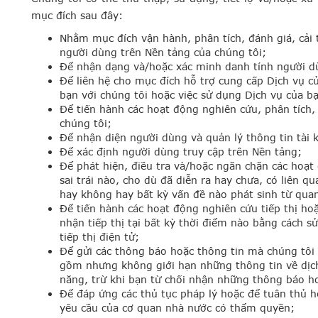
mục đích sau đây:
Nhằm mục đích vận hành, phân tích, đánh giá, cải 
người dùng trên Nền tảng của chúng tôi;
Để nhận dạng và/hoặc xác minh danh tính người d
Để liên hệ cho mục đích hỗ trợ cung cấp Dịch vụ c
bạn với chúng tôi hoặc việc sử dụng Dịch vụ của bạ
Để tiến hành các hoạt động nghiên cứu, phân tích, 
chúng tôi;
Để nhận diện người dùng và quản lý thông tin tài 
Để xác định người dùng truy cập trên Nền tảng;
Để phát hiện, điều tra và/hoặc ngăn chặn các hoạt 
sai trái nào, cho dù đã diễn ra hay chưa, có liên q
hay không hay bất kỳ vấn đề nào phát sinh từ quan
Để tiến hành các hoạt động nghiên cứu tiếp thị hoặ
nhận tiếp thị tại bất kỳ thời điểm nào bằng cách s
tiếp thị điện tử;
Để gửi các thông báo hoặc thông tin mà chúng tôi
gồm nhưng không giới hạn những thông tin về dịch 
năng, trừ khi bạn từ chối nhận những thông báo ho
Để đáp ứng các thủ tục pháp lý hoặc để tuân thủ h
yêu cầu của cơ quan nhà nước có thẩm quyền;