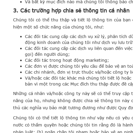
Và bất kỳ mục đích nào mà chúng tôi thông báo cho
3. Các trường hợp chia sẻ thông tin cá nhân
Chúng tôi có thể thu thập và tiết lộ thông tin của bạn
hiện một số chức năng của chúng tôi, như:
Các đối tác cung cấp các dịch vụ xử lý, phân tích 
động kinh doanh của chúng tôi như dịch vụ lưu tr
Các đối tác cung cấp các dịch vụ liên quan đến vi
gọi) đến người dùng;
Các đối tác trong hoạt động marketing;
Các đơn vị được chúng tôi yêu cầu để bảo vệ an to
Các chi nhánh, đơn vị trực thuộc và/hoặc công ty li
Và/hoặc các đối tác khác mà chúng tôi tiết lộ hoặc
bản vì một trong các Mục đích thu thập được đề cậ
Những cá nhân và/hoặc công ty này sẽ có thể truy cập t
năng của họ, nhưng không được chia sẻ thông tin này 
thủ các nghĩa vụ bảo mật tương đương như được Quy địn
Chúng tôi có thể tiết lộ thông tin như vậy nếu có yêu
nước có thẩm quyền hoặc chúng tôi tin rằng đó là hành
pháp luật; (b) ngăn chặn tội phạm hoặc bảo vệ an ninh