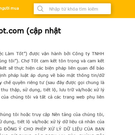
à người mua
ot.com (cập nhật
ệc Làm Tốt”) được vận hành bởi Công ty TNHH
úng tôi”). Chợ Tốt cam kết tôn trọng và cam kết
kết sẽ thực hiện các biện pháp liên quan để bảo
định pháp luật áp dụng về bảo mật thông tin/dữ
y chế quyền riêng tư (sau đây được gọi chung là
hu thập, sử dụng, tiết lộ, lưu trữ và/hoặc xử lý
 của chúng tôi và tất cả các trang web phụ liên
chúng tôi hoặc truy cập Nền tảng của chúng tôi,
 dụng, tiết lộ và/hoặc xử lý dữ liệu cá nhân của
ÔNG ĐỒNG Ý CHO PHÉP XỬ LÝ DỮ LIỆU CỦA BẠN