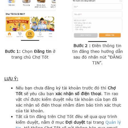
Bước 2 :
Điền thông tin
Bước 1:
Chọn
Đăng tin
ở
tin đăng theo hướng dẫn
trang chủ Chợ Tốt
sau đó nhấn nút “ĐĂNG
TIN”.
LƯU Ý:
Nếu bạn chưa đăng ký tài khoản trước đó thì
Chợ
Tốt
sẽ yêu cầu bạn
xác nhận số điện thoại
. Tin rao
vặt chỉ được kiểm duyệt nếu tài khoản của bạn đã
xác nhận số điện thoại nhằm đảm bảo tính xác thực
của tài khoản.
Tất cả tin đăng trên Chợ Tốt đều sẽ qua quy trình
kiểm duyệt, nằm ở mục
Đợi duyệt
tại trang
Quản lý
tin
. Hệ thống Chợ Tốt sẽ gửi thông báo qua email