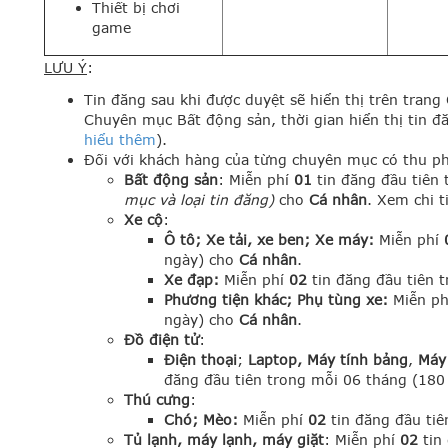
Thiết bị chơi
game
LƯU Ý
:
Tin đăng sau khi được duyệt sẽ hiển thị trên tran
Chuyên mục Bất động sản, thời gian hiển thị tin đ
hiểu thêm
).
Đối với khách hàng của từng chuyên mục có thu ph
Bất động sản
: Miễn phí
01
tin đăng đầu tiên 
mục và loại tin đăng)
cho
Cá nhân
. Xem chi t
Xe cộ
:
Ô tô; Xe tải, xe ben; Xe máy:
Miễn phí
ngày) cho
Cá nhân
.
Xe đạp:
Miễn phí
02
tin đăng đầu tiên 
Phương tiện khác; Phụ tùng xe:
Miễn p
ngày) cho
Cá nhân
.
Đồ điện tử
:
Điện thoại
;
Laptop,
Máy tính bảng
,
Máy
đăng đầu tiên trong mỗi 06 tháng (18
Thú cưng
:
Chó; Mèo:
Miễn phí
02
tin đăng đầu tiê
Tủ lạnh, máy lạnh, máy giặt
: Miễn phí
02
tin