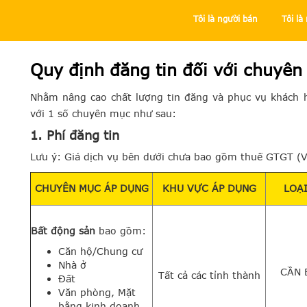
Tôi là người bán
Tôi l
Trung tâm trợ giúp
Tôi là người bán
Quy định cần biết
Quy định đăng tin đối với chuyên
Nhằm nâng cao chất lượng tin đăng và phục vụ khách h
với 1 số chuyên mục như sau:
1. Phí đăng tin
Lưu ý: Giá dịch vụ bên dưới chưa bao gồm thuế GTGT (
CHUYÊN MỤC ÁP DỤNG
KHU VỰC ÁP DỤNG
LOẠ
Bất động sản
bao gồm:
Căn hộ/Chung cư
Nhà ở
CẦN 
Tất cả các tỉnh thành
Đất
Văn phòng, Mặt
bằng kinh doanh