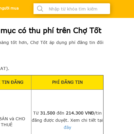
à người mua
 mục có thu phí trên Chợ Tốt
àng tốt hơn, Chợ Tốt áp dụng phí đăng tin đối
VAT).
I TIN ĐĂNG
PHÍ ĐĂNG TIN
Từ
31.500
đến
214.300 VNĐ
/tin
BÁN và CHO
đăng được duyệt. Xem chi tiết tại
THUÊ
đây