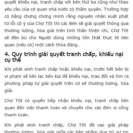
quyết khiếu nại, tranh chấp với bên thứ ba cũng như theo
yêu cầu của cơ quan nhà nước có thẩm quyền. Trường hợp
có bằng chứng chứng minh rằng nguyên nhân xuất phát
từ lỗi cố ý của Chợ Tốt thì các Bên sẽ giải quyết thông qua
thương lượng, hòa giải trên tinh thần thiện chí, Chợ Tốt
sẽ đền bù cho Người dùng những tổn thất thực tế liên
quan (nếu có) một cách thỏa đáng.
4. Quy trình giải quyết tranh chấp, khiếu nại
cụ thể
Khi phát sinh tranh chấp hoặc khiếu nại, trước hết bên bị
vi phạm sẽ liên lạc bên kia để khiếu nại, trao đổi và tìm ra
phương pháp tự giải quyết trên cơ sở thương lượng, hòa
giải.
Chợ Tốt có quyền tiếp nhận khiếu nại, tranh chấp liên
quan đến việc thanh toán và chuyển cho các đơn vị cổng
thanh toán.
Khi phát sinh tranh chấp, Chợ Tốt đề cao giải pháp
thương lượng, hòa giải giữa các bên nhằm duy trì sự tin