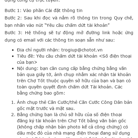
Bước 1: Vào phần Cài đặt thông tin
Bước 2: Sau khi đọc và nắm rõ thông tin trong Quy chế,
bạn nhấn vào nút “Yêu cầu chấm dứt tài khoản”
Bước 3: Hệ thống sẽ tự động mở đường link hoặc ứng
dụng có email với các thông tin soạn sẵn như sau:
Địa chỉ người nhận:
trogiup@chotot.vn
Tiêu đề: Yêu cầu chấm dứt tài khoản <Số điện thoại
của bạn>
Nội dung: bạn cần cung cấp bằng chứng
bằng văn
bản qua giấy tờ, ảnh chụp
nhằm
xác nhận tài khoản
trên Chợ Tốt thuộc quyền sở hữu của bạn và bạn có
toàn quyền quyết định chấm dứt Tài khoản. Các
bằng chứng bao gồm:
Ảnh chụp thẻ Căn Cước/thẻ Căn Cước Công Dân bản
gốc mặt trước và mặt sau.
Bằng chứng bạn là chủ sở hữu của số điện thoại
đăng ký tài khoản trên Chợ Tốt bằng văn bản gốc
(không chấp nhận bản photo kể cả công chứng) có
dấu mộc đỏ của nhà mạng điện thoại đang sử dụng