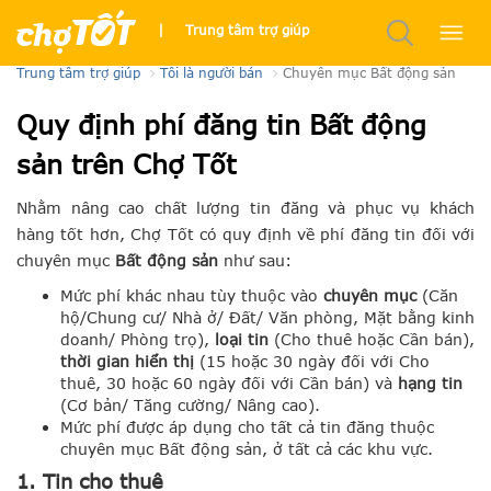
Quy định đăng tin
|
Trung tâm trợ giúp
Trung tâm trợ giúp
Tôi là người bán
Chuyên mục Bất động sản
Quy định phí đăng tin Bất động
sản trên Chợ Tốt
Nhằm nâng cao chất lượng tin đăng và phục vụ khách
hàng tốt hơn, Chợ Tốt có quy định về phí đăng tin đối với
chuyên mục
Bất động sản
như sau:
Mức phí khác nhau tùy thuộc vào
chuyên mục
(Căn
hộ/Chung cư/ Nhà ở/ Đất/ Văn phòng, Mặt bằng kinh
doanh/ Phòng trọ),
loại tin
(Cho thuê hoặc Cần bán),
thời gian hiển thị
(
15 hoặc 30 ngày đối với Cho
thuê, 30 hoặc 60 ngày đối với Cần bán
) và
hạng tin
(Cơ bản/ Tăng cường/ Nâng cao).
Mức phí được áp dụng cho tất cả tin đăng thuộc
chuyên mục Bất động sản, ở tất cả các khu vực.
1. Tin cho thuê