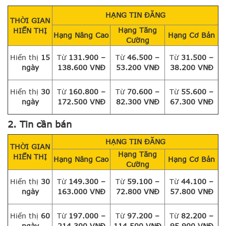
HẠNG TIN ĐĂNG
THỜI GIAN
Hạng Tăng
HIỂN THỊ
Hạng Nâng Cao
Hạng Cơ Bản
Cường
Hiển thị
15
Từ
131.900 –
Từ
46.500 –
Từ
31.500 –
ngày
138.600 VNĐ
53.200 VNĐ
38.200 VNĐ
Hiển thị
30
Từ
160.800 –
Từ
70.600 –
Từ
55.600 –
ngày
172.500 VNĐ
82.300 VNĐ
67.300 VNĐ
2. Tin cần bán
HẠNG TIN ĐĂNG
THỜI GIAN
Hạng Tăng
HIỂN THỊ
Hạng Nâng Cao
Hạng Cơ Bản
Cường
Hiển thị
30
Từ
149.300 –
Từ
59.100 –
Từ
44.100 –
ngày
163.000 VNĐ
72.800 VNĐ
57.800 VNĐ
Hiển thị
60
Từ
197.000 –
Từ
97.200 –
Từ
82.200 –
ngày
214.300 VNĐ
114.500 VNĐ
95.900 VNĐ