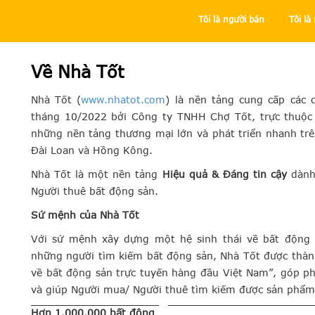
Tôi là người bán
Tôi l
Trung tâm trợ giúp
Tôi là người bán
Chuyên mục Bất độn
Về Nhà Tốt
Nhà Tốt (
www.nhatot.com
) là nền tảng cung cấp các 
tháng 10/2022 bởi Công ty TNHH Chợ Tốt, trực thuộc 
những nền tảng thương mại lớn và phát triển nhanh trê
Đài Loan và Hồng Kông.
Nhà Tốt là một nền tảng
Hiệu quả & Đáng tin cậy
dành
Người thuê bất động sản.
Sứ mệnh của Nhà Tốt
Với sứ mệnh xây dựng một hệ sinh thái về bất động 
những người tìm kiếm bất động sản, Nhà Tốt được thành
về bất động sản trực tuyến hàng đầu Việt Nam”, góp ph
và giúp Người mua/ Người thuê tìm kiếm được sản phẩm
Hơn 1.000.000 bất động