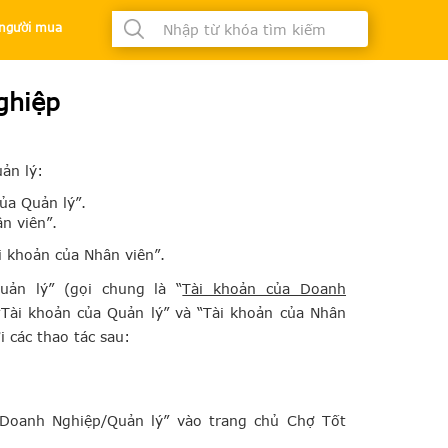
à người mua
g sản
ghiệp
ản lý:
ủa Quản lý”.
n viên”.
i khoản của Nhân viên”.
uản lý” (gọi chung là “
Tài khoản của Doanh
“
Tài khoản của Quản lý” và “Tài khoản của Nhân
ới các thao tác sau:
 Doanh Nghiệp/Quản lý”
vào trang chủ Chợ Tốt