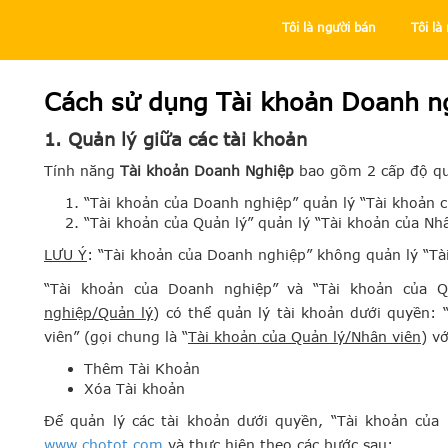
Tôi là người bán
Tôi l
Trung tâm trợ giúp
Tôi là người bán
Chuyên mục Bất độn
Cách sử dụng Tài khoản Doanh n
1. Quản lý giữa các tài khoản
Tính năng
Tài khoản Doanh Nghiệp
bao gồm 2 cấp độ qu
“Tài khoản của Doanh nghiệp” quản lý “Tài khoản c
“Tài khoản của Quản lý” quản lý “Tài khoản của Nhâ
LƯU Ý
: “Tài khoản của Doanh nghiệp” không quản lý “Tà
“Tài khoản của Doanh nghiệp” và “Tài khoản của Q
nghiệp/Quản lý
) có thể quản lý tài khoản dưới quyền: 
viên” (gọi chung là “
Tài khoản của Quản lý/Nhân viên
) v
Thêm Tài Khoản
Xóa Tài khoản
Để quản lý các tài khoản dưới quyền, “
Tài khoản của
www.chotot.com
và thực hiện theo các bước sau: