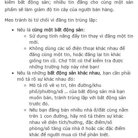
kiếm bất động sản; nhiều tin đăng cho cùng một sản
phẩm sẽ làm giảm độ tin cây của người bán hàng.
Mẹo tránh bị từ chối vì đăng tin trùng lặp:
Nếu là
cùng một bất động sản
:
Sử dụng tính năng đẩy tin thay vì đăng một tin
mới.
Không dùng các số điện thoại khác nhau để
đăng cùng một tin, hoặc đăng lại tin khác
giống tin cũ. Chợ Tốt có thể kiểm tra được
những trường hợp này nhé bạn!
Nếu là những
bất động sản khác nhau
, bạn cần phải
mô tả rõ sự khác nhau đó:
Mô tả rõ về vị trí, tên đường/khu
phố/phường/xã … của bất động sản mà bạn
muốn bán, tránh trùng lặp với bất động sản
trước đó.
Nếu bạn đăng bán nhiều nhà ở/đất cùng nằm
trên 1 con đường, hãy mô tả thêm sự khác
nhau về diện tích/hướng, đặc điểm/số
phòng/số tầng của nhà ở hoặc các đặc điểm
khác để người mua có thể phân biệt.