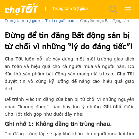
Đăng tin Bất động sản trên Nhà Tốt như thế nào?
|
Trung tâm trợ giúp
Trung tâm trợ giúp
Tôi là người bán
Chuyên mục Bất động sản
Đừng để tin đăng Bất động sản bị
từ chối vì những “lý do đáng tiếc”!
Chợ Tốt
luôn nỗ lực xây dựng một môi trường giao dịch
an toàn và hiệu quả cho cả người mua và người bán. Do
đặc thù sản phẩm bất động sản mang giá trị cao,
Chợ Tốt
duyệt tin vô cùng kỹ lưỡng để nâng cao hiệu quả giao
dịch.
Để tránh việc tin đăng của bạn bị từ chối vì những nguyên
nhân “không đáng”, bạn hãy lưu ý những
Ghi nhớ
được
Chợ Tốt tích góp như dưới đây nhé:
Ghi nhớ 1: Không đăng tin trùng nhau.
Tin đăng trùng lặp sẽ gây khó khăn cho người mua khi tìm