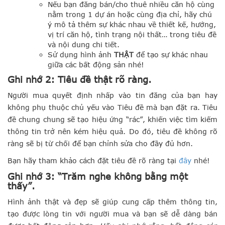
Nếu bạn đăng bán/cho thuê nhiều căn hộ cùng
nằm trong 1 dự án hoặc cùng địa chỉ, hãy chú
ý mô tả thêm sự khác nhau về thiết kế, hướng,
vị trí căn hộ, tình trạng nội thất… trong tiêu đề
và nội dung chi tiết.
Sử dụng hình ảnh
THẬT
để tạo sự khác nhau
giữa các bất động sản nhé!
Ghi nhớ 2: Tiêu đề thật rõ ràng.
Người mua quyết định nhấp vào tin đăng của bạn hay
không phụ thuộc chủ yếu vào Tiêu đề mà bạn đặt ra. Tiêu
đề chung chung sẽ tạo hiệu ứng “rác”, khiến việc tìm kiếm
thông tin trở nên kém hiệu quả. Do đó, tiêu đề không rõ
ràng sẽ bị từ chối để bạn chỉnh sửa cho đầy đủ hơn.
Bạn hãy tham khảo cách đặt tiêu đề rõ ràng tại
đây
nhé!
Ghi nhớ 3: “Trăm nghe không bằng một
thấy”.
Hình ảnh thật và đẹp sẽ giúp cung cấp thêm thông tin,
tạo được lòng tin với người mua và bạn sẽ dễ dàng bán