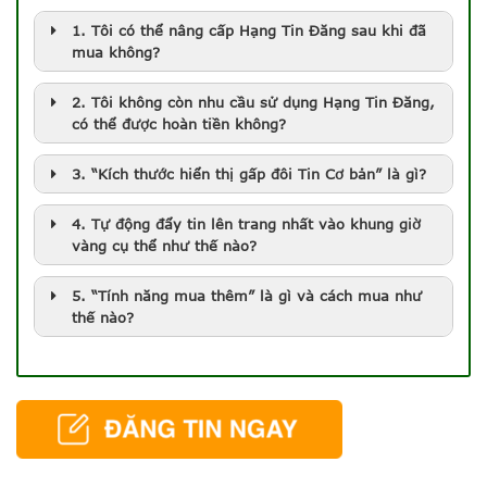
1. Tôi có thể nâng cấp Hạng Tin Đăng sau khi đã
mua không?
2. Tôi không còn nhu cầu sử dụng Hạng Tin Đăng,
có thể được hoàn tiền không
?
3. “Kích thước hiển thị gấp đôi Tin Cơ bản” là gì?
4. Tự động đẩy tin lên trang nhất vào khung giờ
vàng cụ thể như thế nào?
5. “Tính năng mua thêm” là gì và cách mua như
Trang tìm kiếm
thế nào?
Chỉ được phép nâng cấp lên hạng cao hơn
so với hạng hiện tại.Ví dụ: từ Cơ bản lên
Tìm hiểu thêm
Tăng Cường/Nâng Cao, hoặc từ Tăng Cường
lên Nâng Cao.
Khi thực hiện nâng cấp, khách hàng sẽ mất
Trang mua bán
một số quyền lợi còn lại của tin đăng cũ, cụ
thể:
Thời gian hiển thị còn lại của tin cũ