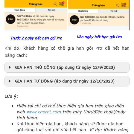
Vào ngày hết hạn gói Pro
Trước 2 ngày hết hạn gói Pro
Khi đó, khách hàng có thể gia hạn gói Pro đã hết hạn
bằng cách:
GIA HẠN THỦ CÔNG (áp dụng từ ngày 12/9/2023)
GIA HẠN TỰ ĐỘNG (áp dụng từ ngày 12/10/2023)
Lưu ý:
Hiện tại chỉ có thể thực hiện gia hạn trên giao diện
Vào trang quản lý gói Pro, chọn “Thiết lập gói”
web
www.chotot.com
trên máy tính/điện thoại/máy
Tại mục “Gia hạn tự động”: Bật tính năng cho
tính bảng.
phép gia hạn tự động. Như vậy, khi Gói Pro hết
Khi thực hiện gia hạn, khách hàng sẽ được gia hạn
hạn, hệ thống của Chợ Tốt sẽ tự động gia hạn
gói cùng loại với gói vừa hết hạn.
Ví dụ:
Khách hàng
lại Gói Pro mới khi khách hàng có đủ Đồng Tốt