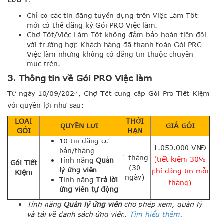
Chỉ có các tin đăng tuyển dụng trên Việc Làm Tốt
mới có thể đăng ký Gói PRO Việc làm.
Chợ Tốt/Việc Làm Tốt không đảm bảo hoàn tiền đối
với trường hợp Khách hàng đã thanh toán Gói PRO
Việc làm nhưng không có đăng tin thuộc chuyên
mục trên.
3. Thông tin về Gói PRO Việc làm
Từ ngày 10/09/2024, Chợ Tốt cung cấp Gói Pro Tiết Kiệm
với quyền lợi như sau:
LOẠI
THỜI
QUYỀN LỢI
GIÁ GÓI
GÓI
HẠN
10 tin đăng cơ
1.050.000 VNĐ
bản/tháng
1 tháng
(tiết kiệm 30%
Tính năng
Quản
Gói Tiết
(30
lý ứng viên
phí đăng tin mỗi
Kiệm
ngày)
Tính năng
Trả lời
tháng)
ứng viên tự động
Tính năng
Quản lý ứng viên
cho phép xem, quản lý
và tải về danh sách ứng viên.
Tìm hiểu thêm
.