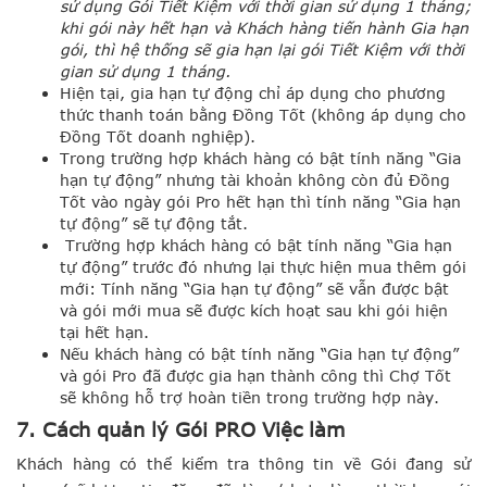
sử dụng Gói Tiết Kiệm với thời gian sử dụng 1 tháng;
trong tài khoản
.
khi gói này hết hạn và Khách hàng tiến hành Gia hạn
gói, thì hệ thống sẽ gia hạn lại gói Tiết Kiệm với thời
gian sử dụng 1 tháng.
Hiện tại, gia hạn tự động chỉ áp dụng cho phương
thức thanh toán bằng Đồng Tốt (không áp dụng cho
Đồng Tốt doanh nghiệp).
Trong trường hợp khách hàng có bật tính năng “Gia
hạn tự động” nhưng tài khoản không còn đủ Đồng
Tốt vào ngày gói Pro hết hạn thì tính năng “Gia hạn
tự động” sẽ tự động tắt.
Trường hợp khách hàng có bật tính năng “Gia hạn
tự động” trước đó nhưng lại thực hiện mua thêm gói
Bước 2: Chọn phương thức
Bước 1. Vào quản lý Gói Pro và
mới:
Tính năng “Gia hạn tự động” sẽ vẫn được bật
thanh toán phù hợp
chọn “Gia hạn gói”
và gói mới mua sẽ được kích hoạt sau khi gói hiện
tại hết hạn.
Nếu khách hàng có bật tính năng “Gia hạn tự động”
và gói Pro đã được gia hạn thành công thì Chợ Tốt
sẽ không hỗ trợ hoàn tiền trong trường hợp này.
7. Cách quản lý Gói PRO Việc làm
Khách hàng có thể kiểm tra thông tin về Gói đang sử