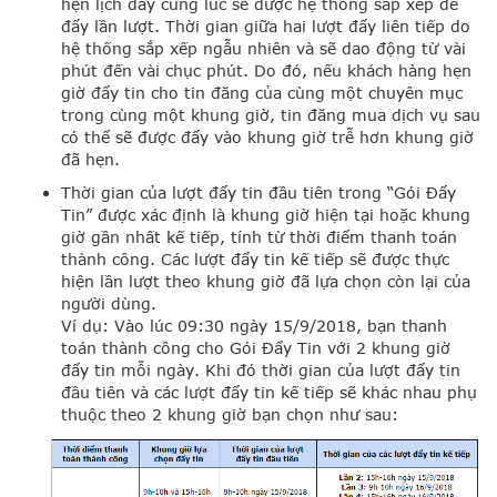
hẹn lịch đẩy cùng lúc sẽ được hệ thống sắp xếp để
đẩy lần lượt. Thời gian giữa hai lượt đẩy liên tiếp do
hệ thống sắp xếp ngẫu nhiên và sẽ dao động từ vài
phút đến vài chục phút. Do đó, nếu khách hàng hẹn
giờ đẩy tin cho tin đăng của cùng một chuyên mục
trong cùng một khung giờ, tin đăng mua dịch vụ sau
có thể sẽ được đẩy vào khung giờ trễ hơn khung giờ
đã hẹn.
Thời gian của lượt đẩy tin đầu tiên trong “Gói Đẩy
Tin” được xác định là khung giờ hiện tại hoặc khung
giờ gần nhất kế tiếp, tính từ thời điểm thanh toán
thành công. Các lượt đẩy tin kế tiếp sẽ được thực
hiện lần lượt theo khung giờ đã lựa chọn còn lại của
người dùng.
Ví dụ
: Vào lúc 09:30 ngày 15/9/2018, bạn thanh
toán thành công cho Gói Đẩy Tin với 2 khung giờ
đẩy tin mỗi ngày. Khi đó thời gian của lượt đẩy tin
đầu tiên và các lượt đẩy tin kế tiếp sẽ khác nhau phụ
thuộc theo 2 khung giờ bạn chọn như sau: