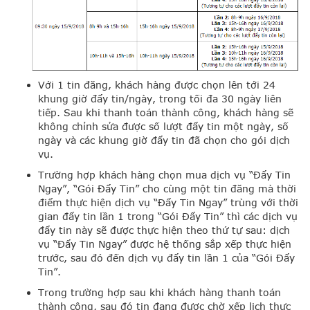
Với 1 tin đăng, khách hàng được chọn lên tới 24
khung giờ đẩy tin/ngày, trong tối đa 30 ngày liên
tiếp. Sau khi thanh toán thành công, khách hàng sẽ
không chỉnh sửa được số lượt đẩy tin một ngày, số
ngày và các khung giờ đẩy tin đã chọn cho gói dịch
vụ.
Trường hợp khách hàng chọn mua dịch vụ “Đẩy Tin
Ngay”, “Gói Đẩy Tin” cho cùng một tin đăng mà thời
điểm thực hiện dịch vụ “Đẩy Tin Ngay” trùng với thời
gian đẩy tin lần 1 trong “Gói Đẩy Tin” thì các dịch vụ
đẩy tin này sẽ được thực hiện theo thứ tự sau: dịch
vụ “Đẩy Tin Ngay” được hệ thống sắp xếp thực hiện
trước, sau đó đến dịch vụ đẩy tin lần 1 của “Gói Đẩy
Tin”.
Trong trường hợp sau khi khách hàng thanh toán
thành công, sau đó tin đang được chờ xếp lịch thực