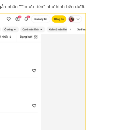
gắn nhãn “Tin ưu tiên” như hình bên dưới.