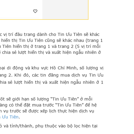
 vị trí đầu trang dành cho Tin Ưu Tiên sẽ khác
ang hiển thị Tin Ưu Tiên cũng sẽ khác nhau (trang 1
iên hiển thị ở trang 1 và trang 2 (5 vị trí mỗi
 chia sẻ lượt hiển thị và xuất hiện ngẫu nhiên ở
ại di động và khu vực Hồ Chí Minh, số lượng vị
rang 2. Khi đó, các tin đăng mua dịch vụ Tin Ưu
ia sẻ lượt hiển thị và xuất hiện ngẫu nhiên ở 1
ốt sẽ giới hạn số lượng “Tin Ưu Tiên” ở mỗi
ng có thể đặt mua trước “Tin Ưu Tiên” để hệ
 vụ trước sẽ được xếp lịch thực hiện dịch vụ
n Ưu Tiên
.
 và tỉnh/thành, phụ thuộc vào bộ lọc hiện tại