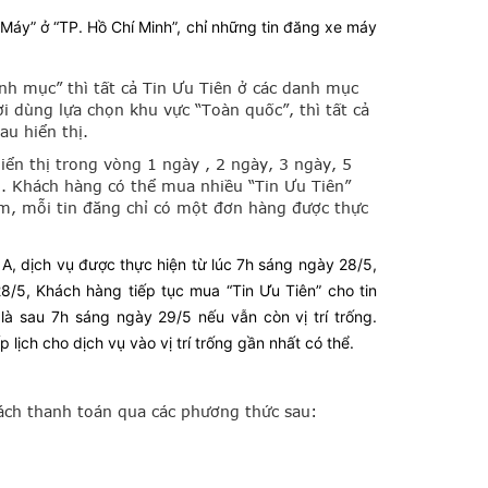
áy” ở “TP. Hồ Chí Minh”, chỉ những tin đăng xe máy
nh mục” thì tất cả Tin Ưu Tiên ở các danh mục
i dùng lựa chọn khu vực “Toàn quốc”, thì tất cả
au hiển thị.
n thị trong vòng 1 ngày , 2 ngày, 3 ngày, 5
 vụ. Khách hàng có thể mua nhiều “Tin Ưu Tiên”
ểm, mỗi tin đăng chỉ có một đơn hàng được thực
A, dịch vụ được thực hiện từ lúc 7h sáng ngày 28/5,
8/5, Khách hàng tiếp tục mua “Tin Ưu Tiên” cho tin
là sau 7h sáng ngày 29/5 nếu vẫn còn vị trí trống.
 lịch cho dịch vụ vào vị trí trống gần nhất có thể.
ách thanh toán qua các phương thức sau: