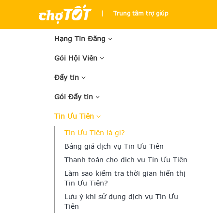
|
Trung tâm trợ giúp
Hạng Tin Đăng
Gói Hội Viên
Đẩy tin
Gói Đẩy tin
Tin Ưu Tiên
Tin Ưu Tiên là gì?
Bảng giá dịch vụ Tin Ưu Tiên
Thanh toán cho dịch vụ Tin Ưu Tiên
Làm sao kiểm tra thời gian hiển thị
Tin Ưu Tiên?
Lưu ý khi sử dụng dịch vụ Tin Ưu
Tiên