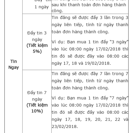
sau khi thanh toán đơn hàng thành
1 ngày
công.
Tin đăng sẽ được đẩy 3 lần trong 3
ngày liên tiếp, tính từ ngày thanh
toán đơn hàng thành công.
Đẩy tin 3
ngày
Ví dụ
: Bạn mua 1 tin đẩy “3 ngày”
(Tiết kiệm
vào lúc 08:00 ngày 17/02/2018 thì
5%)
tin đó sẽ được đầy vào 08:00 các
Tin
ngày 17, 18 và 19/02/2018.
Ngay
Tin đăng sẽ được đầy 7 lần trong 7
ngày liên tiếp, tính từ ngày thanh
toán đơn hàng thành công.
Đẩy tin 7
Ví dụ
: Bạn mua 1 tin đẩy “7 ngày”
ngày
(Tiết kiệm
vào lúc 08:00 ngày 17/02/2018 thì
10%)
tin đó sẽ được đẩy vào 08:00 các
ngày 17, 18, 19, 20, 21, 22 và
23/02/2018.