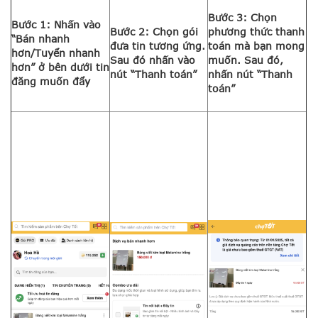
Bước 3: Chọn
Bước 1: Nhấn vào
Bước 2: Chọn gói
phương thức thanh
“Bán nhanh
đưa tin tương ứng.
toán mà bạn mong
hơn/Tuyển nhanh
Sau đó nhấn vào
muốn. Sau đó,
hơn” ở bên dưới tin
nút “Thanh toán”
nhấn nút “Thanh
đăng muốn đẩy
toán”