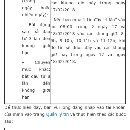
(trong 1
các khung giờ ​này​ trong ngày​
ngày hoặc
17/02/2018.
nhiều ngày):
​- ​Nếu bạn mua 1 tin đẩy “4 lần” vào
– Bất động
lúc 08:00 trong 2 ngày 17 và
sản: bắt đầu
18/02/2018 vào các khung giờ: 8-
từ 3 lần đến
9h, 9-10h, 10-11h​ và​ 11-12h​, khi
không giới
đó ti​n​ sẽ được đẩy vào các khung
hạn
giờ ​này trong ngày 17 và ngày
18/02/2018.
– Chuyên
mục khác:
bắt đầu từ 8
lần đến
không giới
hạn
Để thực hiện đẩy, bạn vui lòng đăng nhập vào tài khoản
của mình vào trang
Quản lý tin
và thực hiện theo các bước
sau: