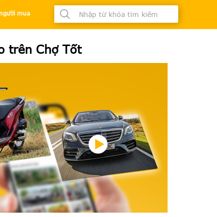
à người mua
o trên Chợ Tốt