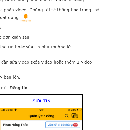
ớc phần video. Chúng tôi sẽ thông báo trạng thái
 Hoạt động
o
c đơn giản sau:
ng tin hoặc sửa tin như thường lệ.
 cần
sửa video (xóa video hoặc thêm 1 video
.
y bạn lên.
m nút
Đăng tin
.
SỬA TIN