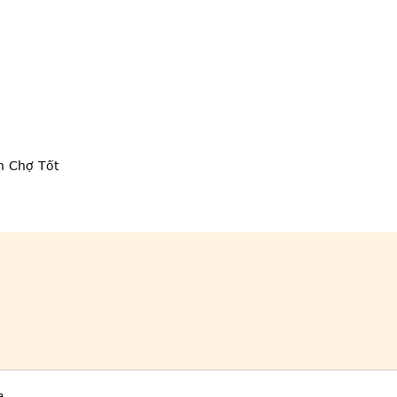
n Chợ Tốt
a