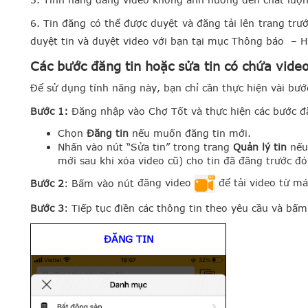
6. Tin đăng có thể được duyệt và đăng tải lên trang trư
duyệt tin và duyệt video với bạn tại mục Thông báo –
Các bước đăng tin hoặc sửa tin có chứa vide
Để sử dụng tính năng này, bạn chỉ cần thực hiện vài bướ
Bước 1:
Đăng nhập vào Chợ Tốt và thực hiện các bước đă
Chọn
Đăng tin
nếu muốn đăng tin mới.
Nhấn vào nút “Sửa tin” trong trang
Quản lý tin
nếu
mới sau khi xóa video cũ)
cho tin đã đăng trước đó
Bước 2
: Bấm vào nút
đăng video
để tải video từ má
Bước 3
: Tiếp tục điền các thông tin theo yêu cầu và bấ
ĐĂNG TIN