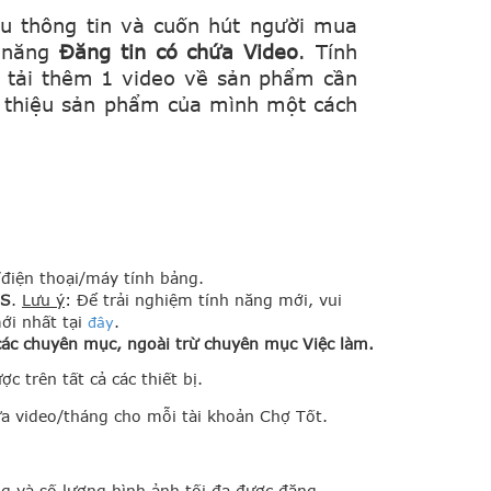
ều thông tin và cuốn hút người mua
h năng
Đăng tin có chứa Video
. Tính
 tải thêm 1 video về sản phẩm cần
i thiệu sản phẩm của mình một cách
/điện thoại/máy tính bảng.
OS
.
Lưu ý
: Để trải nghiệm tính năng mới, vui
ới nhất tại
.
đây
 các chuyên mục, ngoài trừ chuyên mục Việc làm.
c trên tất cả các thiết bị.
hứa video/tháng cho mỗi tài khoản Chợ Tốt.
g và số lượng hình ảnh tối đa được đăng.