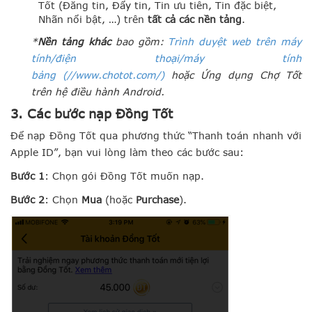
Tốt (Đăng tin, Đẩy tin, Tin ưu tiên, Tin đặc biệt,
Nhãn nổi bật, …) trên
tất cả các nền tảng
.
*
Nền tảng khác
bao gồm:
Trình duyệt web trên máy
tính/điện thoại/máy tính
bảng (
//www.chotot.com/)
hoặc Ứng dụng Chợ Tốt
trên hệ điều hành Android.
3. Các bước nạp Đồng Tốt
Để nạp Đồng Tốt qua phương thức “Thanh toán nhanh với
Apple ID”, bạn vui lòng làm theo các bước sau:
Bước 1
: Chọn gói Đồng Tốt muốn nạp.
Bước 2
: Chọn
Mua
(hoặc
Purchase
).