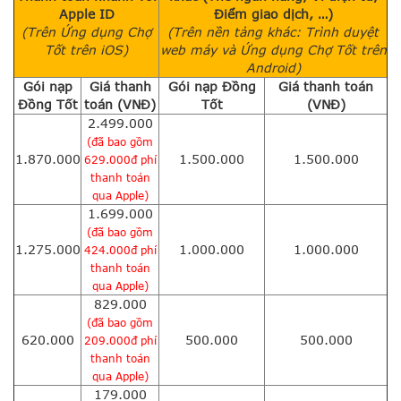
Apple ID
Điểm giao dịch, …)
(Trên Ứng dụng Chợ
(Trên nền tảng khác: Trình duyệt
Tốt trên iOS)
web máy và Ứng dụng Chợ Tốt trên
Android)
Gói nạp
Giá thanh
Gói nạp Đồng
Giá thanh toán
Đồng Tốt
toán (VNĐ)
Tốt
(VNĐ)
2.499.000
(đã bao gồm
1.870.000
1.500.000
1.500.000
629.000đ phí
thanh toán
qua Apple)
1.699.000
(đã bao gồm
1.275.000
1.000.000
1.000.000
424.000đ phí
thanh toán
qua Apple)
829.000
(đã bao gồm
620.000
500.000
500.000
209.000đ phí
thanh toán
qua Apple)
179.000